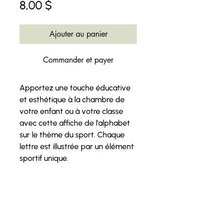
Prix
8,00 $
Ajouter au panier
Commander et payer
Apportez une touche éducative
et esthétique à la chambre de
votre enfant ou à votre classe
avec cette affiche de l'alphabet
sur le thème du sport. Chaque
lettre est illustrée par un élément
sportif unique.
* En vous procurant cet article,
vous aurez accès au
format
numérique
. AUCUN article
physique ne sera livré.*