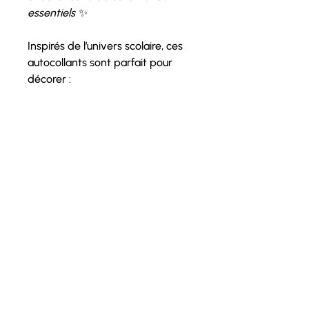
essentiels
✨
Inspirés de l’univers scolaire, ces
autocollants sont parfait pour
décorer :
agendas et planificateurs
ordinateurs et tablettes
cahiers et fournitures scolaires
travaux d'élèves
Détails :
Feuille de collants en vinyle
Fini brillant
Format 4 x 6
Créé et assemblé avec soin au
Québec
Livraison et retour