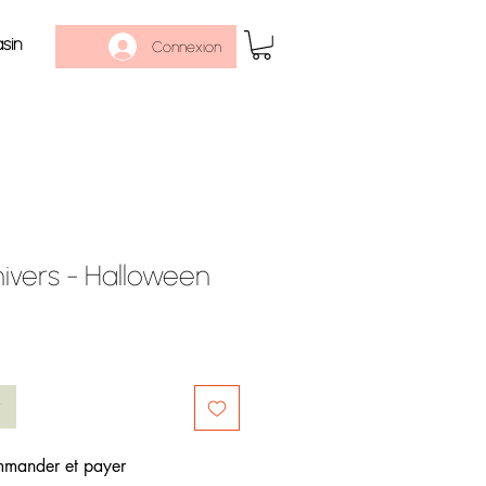
sin
Connexion
nivers - Halloween
mander et payer