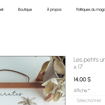
il
Boutique
À propos
Politiques du maga
Les petits un
x 17
Prix
14,00 $
Affiche
*
Sélectionner