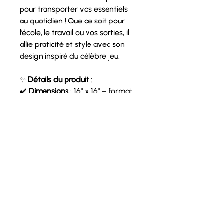
pour transporter vos essentiels
au quotidien ! Que ce soit pour
l’école, le travail ou vos sorties, il
allie praticité et style avec son
design inspiré du célèbre jeu.
✨
Détails du produit
:
✔️
Dimensions
: 16" x 16" – format
spacieux et pratique
✔️
Matériau
: Toile de coton
résistante et réutilisable
✔️
Design
: Création unique en
vinyle thermocollé
, appliqué à la
main
✔️
Idéal pour
: Enseignantes,
mamans et adeptes de jeux
Un sac durable et original, conçu
avec soin pour accompagner vos